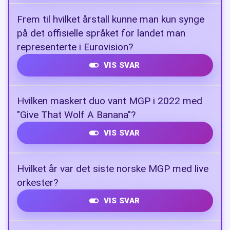
Tre minutter
Frem til hvilket årstall kunne man kun synge
på det offisielle språket for landet man
representerte i Eurovision?
VIS SVAR
1998
Hvilken maskert duo vant MGP i 2022 med
"Give That Wolf A Banana"?
VIS SVAR
Subwoolfer
Hvilket år var det siste norske MGP med live
orkester?
VIS SVAR
1999