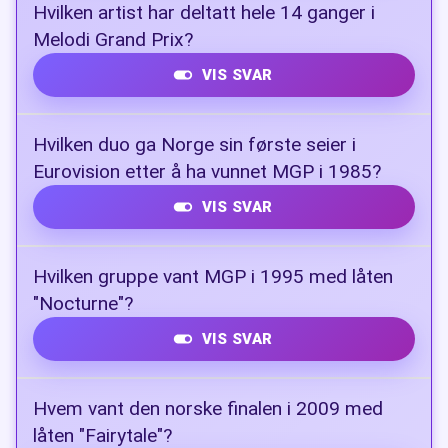
Hvilken artist har deltatt hele 14 ganger i
Melodi Grand Prix?
VIS SVAR
Jahn Teigen
Hvilken duo ga Norge sin første seier i
Eurovision etter å ha vunnet MGP i 1985?
VIS SVAR
Bobbysocks (med låten La det swinge)
Hvilken gruppe vant MGP i 1995 med låten
"Nocturne"?
VIS SVAR
Secret Garden
Hvem vant den norske finalen i 2009 med
låten "Fairytale"?