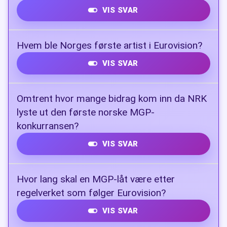
VIS SVAR
Alessandra
Hvem ble Norges første artist i Eurovision?
VIS SVAR
Nora Brockstedt
Omtrent hvor mange bidrag kom inn da NRK
lyste ut den første norske MGP-
konkurransen?
VIS SVAR
Over 300
Hvor lang skal en MGP-låt være etter
regelverket som følger Eurovision?
VIS SVAR