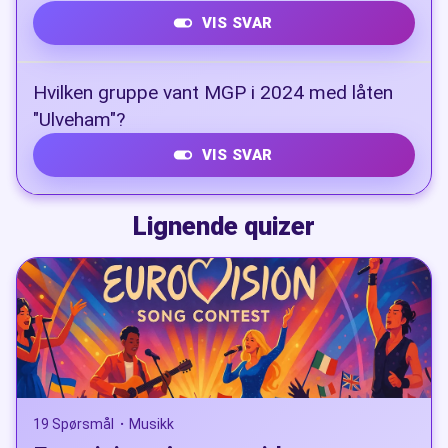
VIS SVAR
Alexander Rybak
Hvilken gruppe vant MGP i 2024 med låten
"Ulveham"?
VIS SVAR
Gåte
Lignende quizer
19 Spørsmål
Musikk
•