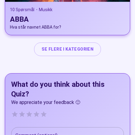
10 Spørsmål
Musikk
•
ABBA
Hva står navnet ABBA for?
SE FLERE I KATEGORIEN
What do you think about this
Quiz?
We appreciate your feedback 🙂
Empty
0.5 Stars, Ubrukelig
1 Star, Ubrukelig+
1.5 Stars, Dårlig
2 Stars, Dårlig+
2.5 Stars, Ok
3 Stars, Ok+
3.5 Stars, Bra
4 Stars, Bra+
4.5 Stars, Utmerket
5 Stars, Utmerket+