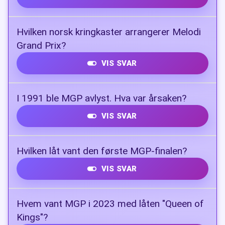
KEiiNO
Hvilken norsk kringkaster arrangerer Melodi
Grand Prix?
VIS SVAR
NRK
I 1991 ble MGP avlyst. Hva var årsaken?
VIS SVAR
NRK mente at ingen av de innsendte låtene
Hvilken låt vant den første MGP-finalen?
holdt mål
VIS SVAR
Voi voi
Hvem vant MGP i 2023 med låten "Queen of
Kings"?