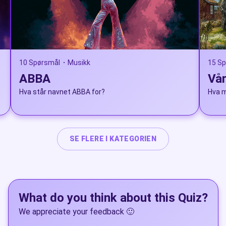
10 Spørsmål
Musikk
15 S
•
ABBA
Vår
Hva står navnet ABBA for?
Hva m
SE FLERE I KATEGORIEN
What do you think about this Quiz?
We appreciate your feedback 🙂