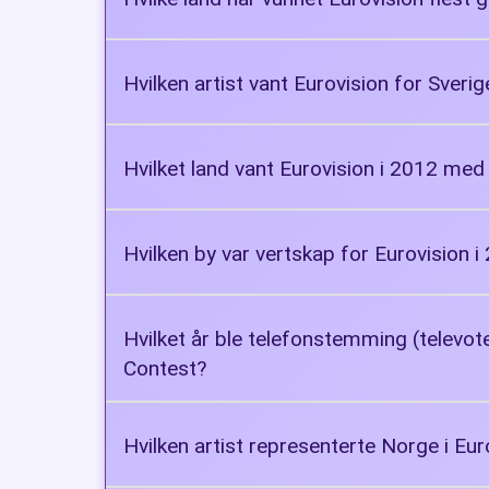
Irland og Sverige
Hvilken artist vant Eurovision for Sver
ABBA
Hvilket land vant Eurovision i 2012 med
Sverige
Hvilken by var vertskap for Eurovision i
Tel Aviv
Hvilket år ble telefonstemming (televot
Contest?
1997
Hvilken artist representerte Norge i Eu