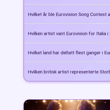
KEiiNO
Hvilket år ble Eurovision Song Contest a
2020
Hvilken artist vant Eurovision for Italia 
Måneskin
Hvilket land har deltatt flest ganger i 
Malta
Hvilken britisk artist representerte Sto
Katrina and the Waves