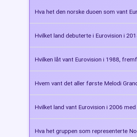
Alexander Rybak
Hva het den norske duoen som vant Euro
Bobbysocks!
Hvilket land debuterte i Eurovision i 20
Australia
Hvilken låt vant Eurovision i 1988, frem
Ne partez pas sans moi
Hvem vant det aller første Melodi Gran
Nora Brockstedt
Hvilket land vant Eurovision i 2006 med
Finland
Hva het gruppen som representerte Norge