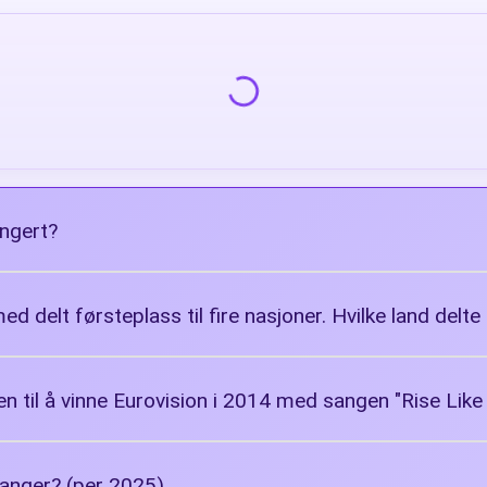
angert?
 delt førsteplass til fire nasjoner. Hvilke land delte
britannia
ten til å vinne Eurovision i 2014 med sangen "Rise Like
 ganger? (per 2025)