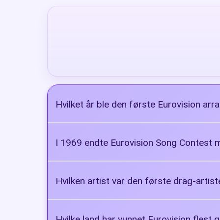
Hvilket år ble den første Eurovision arr
1956
I 1969 endte Eurovision Song Contest med
Spania, Frankrike, Nederland og Stor
Hvilken artist var den første drag-artis
Conchita Wurst
Hvilke land har vunnet Eurovision flest