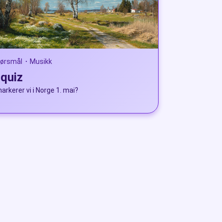
pørsmål
Musikk
•
quiz
arkerer vi i Norge 1. mai?