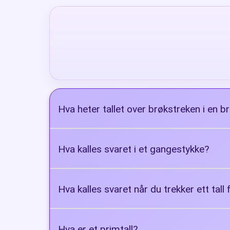
Hva heter tallet over brøkstreken i en b
Teller
Hva kalles svaret i et gangestykke?
Produkt
Hva kalles svaret når du trekker ett tall
Differanse
Hva er et primtall?