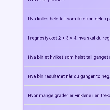
Helt tall større enn 1, kun delelig me
Hva kalles hele tall som ikke kan deles 
Oddetall
I regnestykket 2 + 3 × 4, hva skal du reg
Gangingen (3 × 4)
Hva blir et hvilket som helst tall gange
0
Hva blir resultatet når du ganger to nega
Et positivt tall (6)
Hvor mange grader er vinklene i en tre
180°