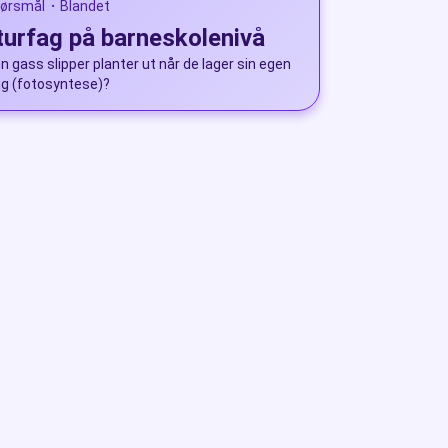
pørsmål
Blandet
•
urfag på barneskolenivå
en gass slipper planter ut når de lager sin egen
g (fotosyntese)?