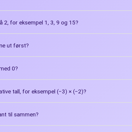
d 1 og seg selv
på 2, for eksempel 1, 3, 9 og 15?
ne ut først?
t med 0?
tive tall, for eksempel (−3) × (−2)?
kant til sammen?