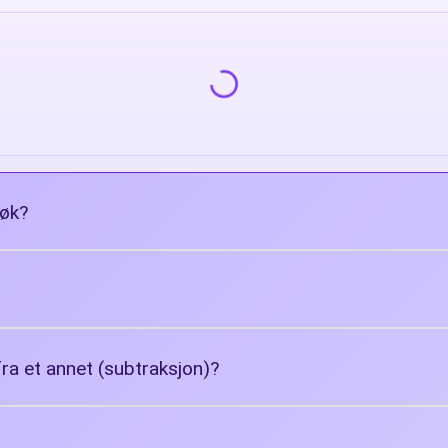
røk?
 fra et annet (subtraksjon)?