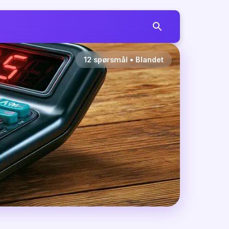
12
spørsmål
•
Blandet