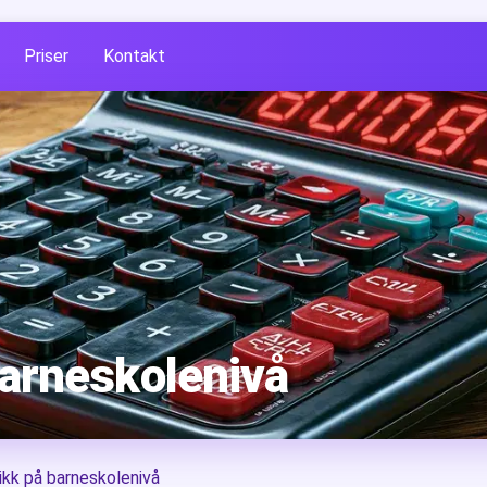
Priser
Kontakt
arneskolenivå
kk på barneskolenivå