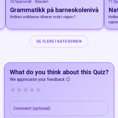
10 Spørsmål
Blandet
11 S
•
Grammatikk på barneskolenivå
Nat
Hvilken ordklasse tilhører ordet «løpe»?
Hvilk
nærin
SE FLERE I KATEGORIEN
What do you think about this Quiz?
We appreciate your feedback 🙂
Empty
0.5 Stars, Ubrukelig
1 Star, Ubrukelig+
1.5 Stars, Dårlig
2 Stars, Dårlig+
2.5 Stars, Ok
3 Stars, Ok+
3.5 Stars, Bra
4 Stars, Bra+
4.5 Stars, Utmerket
5 Stars, Utmerket+
Comment (optional)