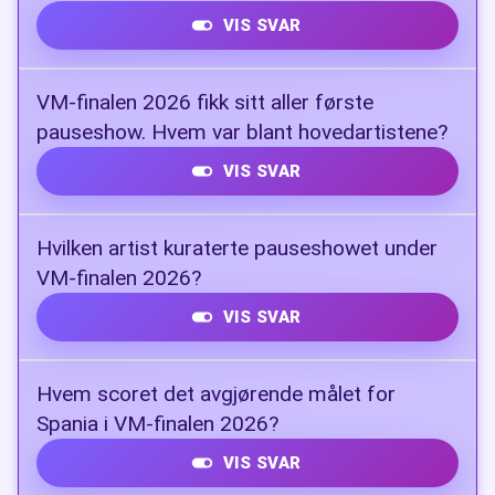
VIS SVAR
Folarin Balogun
VM-finalen 2026 fikk sitt aller første
pauseshow. Hvem var blant hovedartistene?
VIS SVAR
Madonna, Shakira, BTS og Justin Bieber
Hvilken artist kuraterte pauseshowet under
VM-finalen 2026?
VIS SVAR
Chris Martin (Coldplay)
Hvem scoret det avgjørende målet for
Spania i VM-finalen 2026?
VIS SVAR