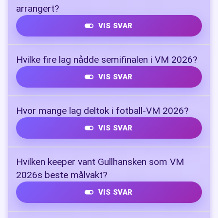
arrangert?
VIS SVAR
USA, Canada og Mexico
Hvilke fire lag nådde semifinalen i VM 2026?
VIS SVAR
Spania, Argentina, Frankrike og England
Hvor mange lag deltok i fotball-VM 2026?
VIS SVAR
48 lag
Hvilken keeper vant Gullhansken som VM
2026s beste målvakt?
VIS SVAR