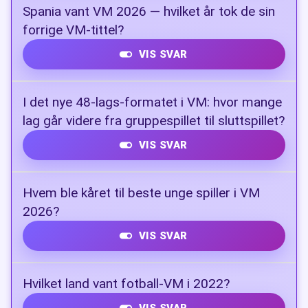
Unai Simón (Spania)
Spania vant VM 2026 — hvilket år tok de sin
forrige VM-tittel?
VIS SVAR
2010
I det nye 48-lags-formatet i VM: hvor mange
lag går videre fra gruppespillet til sluttspillet?
VIS SVAR
32 lag
Hvem ble kåret til beste unge spiller i VM
2026?
VIS SVAR
Pau Cubarsí
Hvilket land vant fotball-VM i 2022?
VIS SVAR