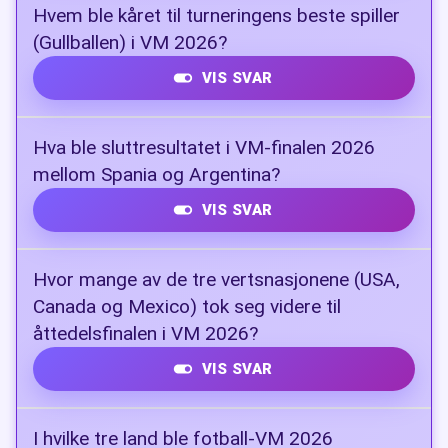
2–0 til Mexico
Hvem ble kåret til turneringens beste spiller
(Gullballen) i VM 2026?
VIS SVAR
Rodri
Hva ble sluttresultatet i VM-finalen 2026
mellom Spania og Argentina?
VIS SVAR
1–0 til Spania (etter ekstraomganger)
Hvor mange av de tre vertsnasjonene (USA,
Canada og Mexico) tok seg videre til
åttedelsfinalen i VM 2026?
VIS SVAR
Alle tre
I hvilke tre land ble fotball-VM 2026