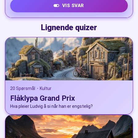
VIS SVAR
At klærne ikke dekker magen eller ryggen
Lignende quizer
skikkelig
20 Spørsmål
Kultur
•
Flåklypa Grand Prix
Hva pleier Ludvig å si når han er engstelig?