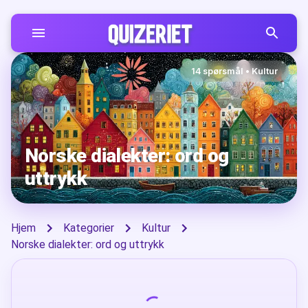
14
spørsmål
•
Kultur
Norske dialekter: ord og
uttrykk
Hjem
Kategorier
Kultur
Norske dialekter: ord og uttrykk