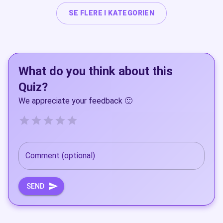
SE FLERE I KATEGORIEN
What do you think about this
Quiz?
We appreciate your feedback 🙂
Empty
0.5 Stars, Ubrukelig
1 Star, Ubrukelig+
1.5 Stars, Dårlig
2 Stars, Dårlig+
2.5 Stars, Ok
3 Stars, Ok+
3.5 Stars, Bra
4 Stars, Bra+
4.5 Stars, Utmerket
5 Stars, Utmerket+
Comment (optional)
SEND