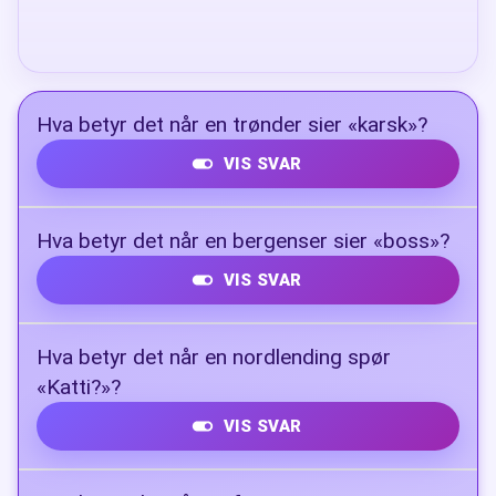
Hva betyr det når en trønder sier «karsk»?
VIS SVAR
Brennevin blandet med kaffe
Hva betyr det når en bergenser sier «boss»?
VIS SVAR
Søppel
Hva betyr det når en nordlending spør
«Katti?»?
VIS SVAR
Det betyr "når?"