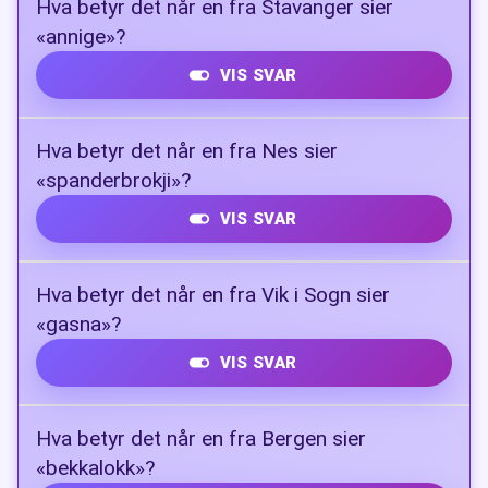
Hva betyr det når en fra Stavanger sier
«annige»?
VIS SVAR
Utålmodig
Hva betyr det når en fra Nes sier
«spanderbrokji»?
VIS SVAR
Raus og gavmild
Hva betyr det når en fra Vik i Sogn sier
«gasna»?
VIS SVAR
Å glane og strekke hodet fram
Hva betyr det når en fra Bergen sier
«bekkalokk»?