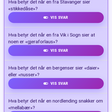
Hva betyr det når en fra Stavanger sier
«stikkedåse»?
VIS SVAR
Fyrstikkeske
Hva betyr det når en fra Vik i Sogn sier at
noen er «gjeraforlaus»?
VIS SVAR
At personen ikke har noe å ta seg til
Hva betyr det når en bergenser sier «daier»
eller «nusser»?
VIS SVAR
Bryster / pupper
Hva betyr det når en nordlending snakker om
«mellabær»?