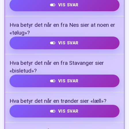
VIS SVAR
Kumlokk
Hva betyr det når en fra Nes sier at noen er
«tølug»?
VIS SVAR
Rolig, snill og tålmodig
Hva betyr det når en fra Stavanger sier
«bisletud»?
VIS SVAR
Sladrehank
Hva betyr det når en trønder sier «læll»?
VIS SVAR
Likevel