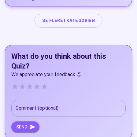
SE FLERE I KATEGORIEN
What do you think about this
Quiz?
We appreciate your feedback 🙂
Empty
0.5 Stars, Ubrukelig
1 Star, Ubrukelig+
1.5 Stars, Dårlig
2 Stars, Dårlig+
2.5 Stars, Ok
3 Stars, Ok+
3.5 Stars, Bra
4 Stars, Bra+
4.5 Stars, Utmerket
5 Stars, Utmerket+
Comment (optional)
SEND