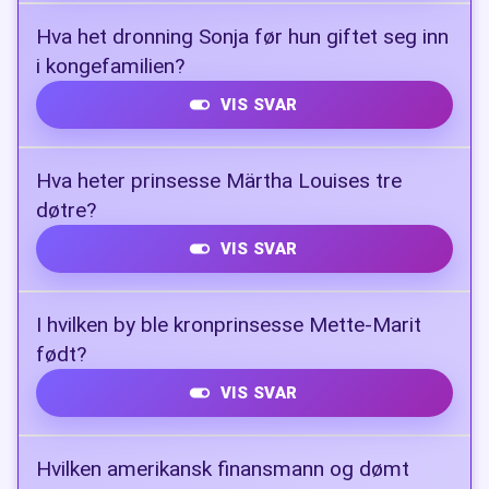
Seiling. Han deltok i OL i 1964 (Tokyo), 1968
Hva het dronning Sonja før hun giftet seg inn
(Mexico) og 1972 (München).
i kongefamilien?
VIS SVAR
Sonja Haraldsen.
Hva heter prinsesse Märtha Louises tre
døtre?
VIS SVAR
Maud Angelica (f. 2003), Leah Isadora (f.
I hvilken by ble kronprinsesse Mette-Marit
2005) og Emma Tallulah (f. 2008).
født?
VIS SVAR
Kristiansand.
Hvilken amerikansk finansmann og dømt