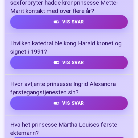
sexforbryter hadde kronprinsesse Mette-
Marit kontakt med over flere år?
VIS SVAR
Jeffrey Epstein.
I hvilken katedral ble kong Harald kronet og
signet i 1991?
VIS SVAR
Nidarosdomen i Trondheim, den 23. Juni
Hvor avtjente prinsesse Ingrid Alexandra
1991.
førstegangstjenesten sin?
VIS SVAR
Ingeniørbataljonen i Brigade Nord ved
Hva het prinsesse Märtha Louises første
Skjold leir i Målselv kommune
ektemann?