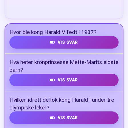
Hvor ble kong Harald V født i 1937?
VIS SVAR
Kronprinsboligen på Skaugum i Asker.
Hva heter kronprinsesse Mette-Marits eldste
barn?
VIS SVAR
Marius Borg Høiby, født i 1997.
Hvilken idrett deltok kong Harald i under tre
olympiske leker?
VIS SVAR