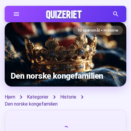
10
spørsmål
•
Historie
Den norske kongefamilien
Hjem
Kategorier
Historie
Den norske kongefamilien