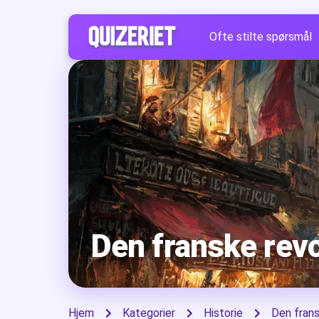
Ofte stilte spørsmål
Den franske rev
Hjem
Kategorier
Historie
Den frans