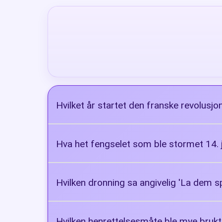
Hvilket år startet den franske revolusjo
1789
Hva het fengselet som ble stormet 14. j
Bastillen
Hvilken dronning sa angivelig 'La dem 
Marie Antoinette
Hvilken henrettelsesmåte ble mye brukt