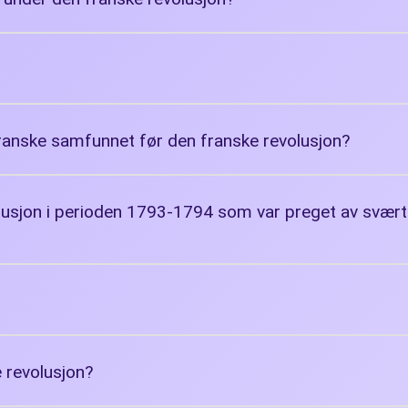
 franske samfunnet før den franske revolusjon?
en
olusjon i perioden 1793-1794 som var preget av svæ
e revolusjon?